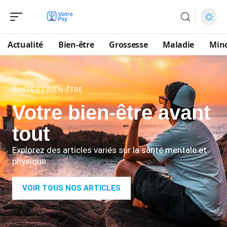
Actualité
Bien-être
Grossesse
Maladie
Min
SANTÉ ET BIEN-ÊTRE
Votre bien-être avant
tout
Explorez des articles variés sur la santé mentale et
physique.
VOIR TOUS NOS ARTICLES