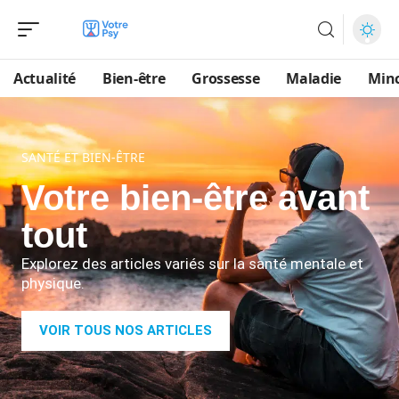
Actualité
Bien-être
Grossesse
Maladie
Min
SANTÉ ET BIEN-ÊTRE
Votre bien-être avant
tout
Explorez des articles variés sur la santé mentale et
physique.
VOIR TOUS NOS ARTICLES