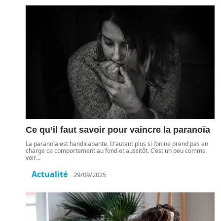
Ce qu’il faut savoir pour vaincre la paranoïa
La paranoïa est handicapante. D’autant plus si l’on ne prend pas en
charge ce comportement au fond et aussitôt. C’est un peu comme
voir
…
Actualité
29/09/2025