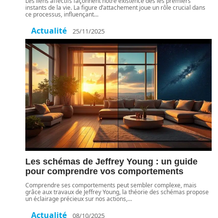
Les liens affectifs façonnent notre existence dès les premiers
instants de la vie. La figure d’attachement joue un rôle crucial dans
ce processus, influençant
…
Actualité
25/11/2025
Les schémas de Jeffrey Young : un guide
pour comprendre vos comportements
Comprendre ses comportements peut sembler complexe, mais
grâce aux travaux de Jeffrey Young, la théorie des schémas propose
un éclairage précieux sur nos actions,
…
Actualité
08/10/2025