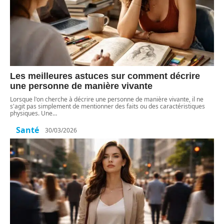
Les meilleures astuces sur comment décrire
une personne de manière vivante
Lorsque l'on cherche à décrire une personne de manière vivante, il ne
s'agit pas simplement de mentionner des faits ou des caractéristiques
physiques. Une
…
Santé
30/03/2026