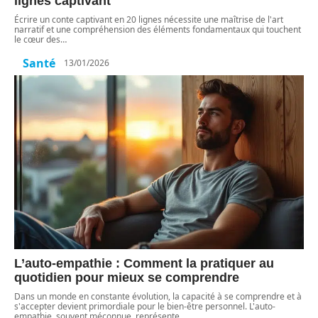
lignes captivant
Écrire un conte captivant en 20 lignes nécessite une maîtrise de l'art
narratif et une compréhension des éléments fondamentaux qui touchent
le cœur des
…
Santé
13/01/2026
L’auto-empathie : Comment la pratiquer au
quotidien pour mieux se comprendre
Dans un monde en constante évolution, la capacité à se comprendre et à
s'accepter devient primordiale pour le bien-être personnel. L'auto-
empathie, souvent méconnue, représente
…