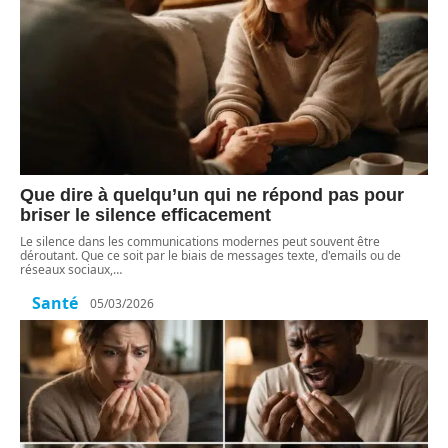
Que dire à quelqu’un qui ne répond pas pour
briser le silence efficacement
Le silence dans les communications modernes peut souvent être
déroutant. Que ce soit par le biais de messages texte, d'emails ou de
réseaux sociaux,
…
Santé
05/03/2026