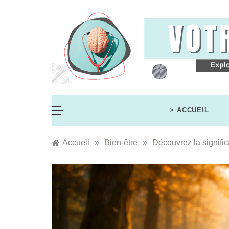
Skip
to
content
Votre Psy
Explorez votre monde intérieur
> ACCUEIL
Accueil
»
Bien-être
»
Découvrez la signific